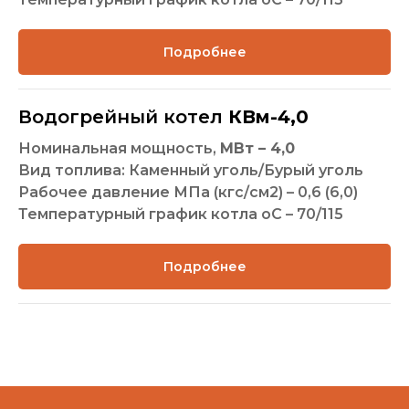
ПК КОТЛОМАШ
Есть чертёж котла?
Отправьте, чертеж рассчитаем
Подробнее
стоимость, проконсультируем
бесплатно!
Водогрейный котел
КВм-
4,0
Номинальная мощность,
МВт –
4,0
Вид топлива: Каменный уголь/Бурый уголь
Рабочее давление МПа (кгс/см2) – 0,6 (6,0)
Температурный график котла оС – 70/115
Подробнее