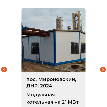
Осуществляем
полный цикл
производственных
работ
ПК КОТЛОМАШ
Есть чертёж котла?
Отправьте, чертеж рассчитаем
стоимость, проконсультируем
пос. Мироновский,
бесплатно!
ДНР, 2024
Модульная
котельная на 21 МВт