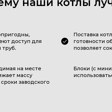
ему наши котлы лу
опригодны,
Поставка кот
еют доступ для
готовности о
 труб.
позволяет со
димая на месте
Блоки (с мин
ижает массу
использовать
 сроки заводского