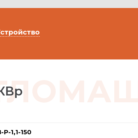
Устройство
ОТЛОМА
КВр
-Р-1,1-150