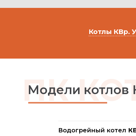
Котлы КВр. 
ПК К
Модели котлов 
Водогрейный котел
КВ