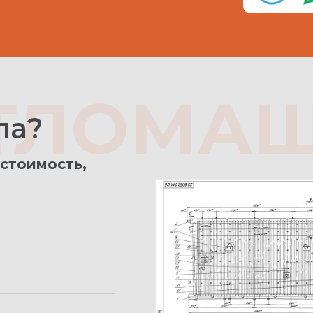
ОТЛОМА
ла?
 стоимость,