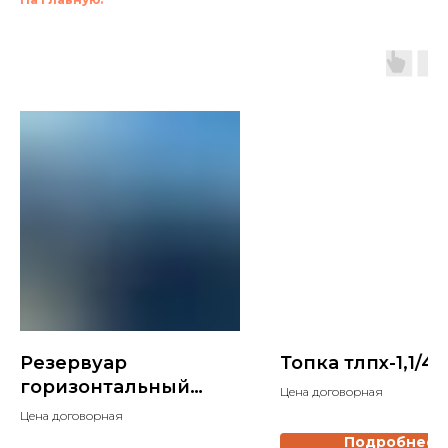
Резервуар
Топка тлпх-1,1/4,
горизонтальный
Цена договорная
стальной наземный
Цена договорная
РГС-100
Подробнее